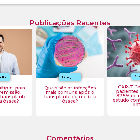
Publicações Recentes
3 de julho
julho
26 d
CAR-T Cell brasileiro:
s infecções
O que acon
pacientes apresentam
ns após o
corpo reje
87,5% de resposta em
 de medula
óssea após 
estudo contra leucemia e
ea?
linfoma
Comentários