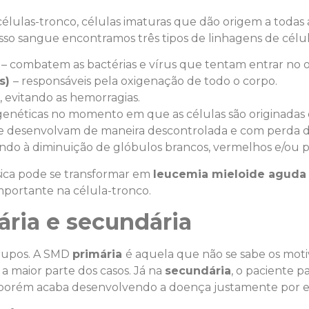
lulas-tronco, células imaturas que dão origem a todas
sso sangue encontramos três tipos de linhagens de célul
)
– combatem as bactérias e vírus que tentam entrar no 
s)
– responsáveis pela oxigenação de todo o corpo.
 evitando as hemorragias.
enéticas no momento em que as células são originadas 
se desenvolvam de maneira descontrolada e com perda d
vando à diminuição de glóbulos brancos, vermelhos e/ou 
sica pode se transformar em
leucemia mieloide aguda
portante na célula-tronco.
ária e secundária
grupos. A SMD
primária
é aquela que não se sabe os moti
a maior parte dos casos. Já na
secundária
, o paciente 
 porém acaba desenvolvendo a doença justamente por e