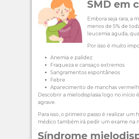
SMD em c
Embora seja rara, a m
menos de 5% de toda
leucemia aguda, qua
Por isso é muito impo
Anemia e palidez
Fraqueza e cansaço extremos
Sangramentos espontâneos
Febre
Aparecimento de manchas vermelh
Descobrir a mielodisplasia logo no iníci
agrave.
Para isso, o primeiro passo é realizar
médico também irá pedir um exame na med
Síndrome mielodisp