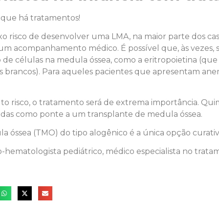
a que há tratamentos!
o risco de desenvolver uma LMA, na maior parte dos cas
 um acompanhamento médico. É possível que, às vezes, 
e células na medula óssea, como a eritropoietina (que 
los brancos). Para aqueles pacientes que apresentam anem
lto risco, o tratamento será de extrema importância. Quim
icadas como ponte a um transplante de medula óssea.
a óssea (TMO) do tipo alogênico é a única opção curativ
-hematologista pediátrico, médico especialista no trat