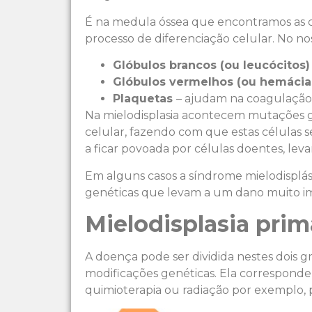
É na medula óssea que encontramos as cé
processo de diferenciação celular. No no
Glóbulos brancos (ou leucócitos
Glóbulos vermelhos (ou hemácia
Plaquetas
– ajudam na coagulação,
Na mielodisplasia acontecem mutações g
celular, fazendo com que estas células 
a ficar povoada por células doentes, le
Em alguns casos a síndrome mielodisplá
genéticas que levam a um dano muito im
Mielodisplasia prim
A doença pode ser dividida nestes dois 
modificações genéticas. Ela corresponde 
quimioterapia ou radiação por exemplo,