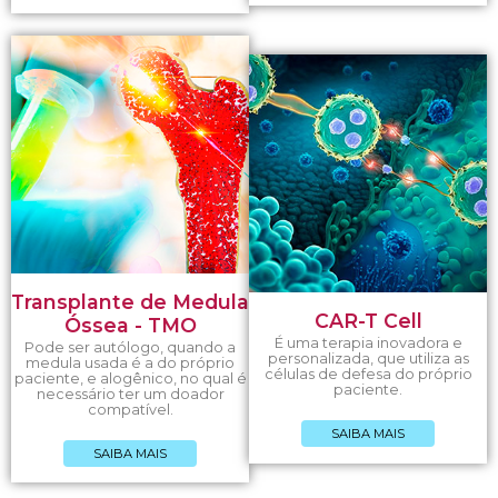
Transplante de Medula
CAR-T Cell
Óssea - TMO
É uma terapia inovadora e
Pode ser autólogo, quando a
personalizada, que utiliza as
medula usada é a do próprio
células de defesa do próprio
paciente, e alogênico, no qual é
paciente.
necessário ter um doador
compatível.
SAIBA MAIS
SAIBA MAIS