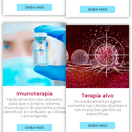
SAIBA MAIS
SAIBA MAIS
Imunoterapia
Terapia alvo
Medicamentos são utilizados
Os medicamentos agem
para que o próprio sistema
somente nas células doentes e
imunológico do paciente possa
nas mutações genéticas
identificar e combater as células
específicas.
cancerígenas.
SAIBA MAIS
SAIBA MAIS