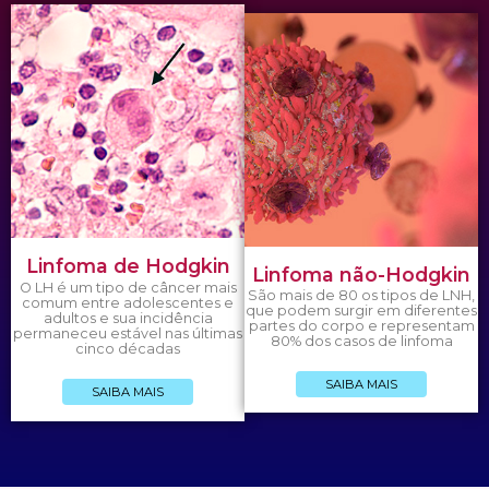
Linfoma de Hodgkin
Linfoma não-Hodgkin
O LH é um tipo de câncer mais
São mais de 80 os tipos de LNH,
comum entre adolescentes e
que podem surgir em diferentes
adultos e sua incidência
partes do corpo e representam
permaneceu estável nas últimas
80% dos casos de linfoma
cinco décadas
SAIBA MAIS
SAIBA MAIS