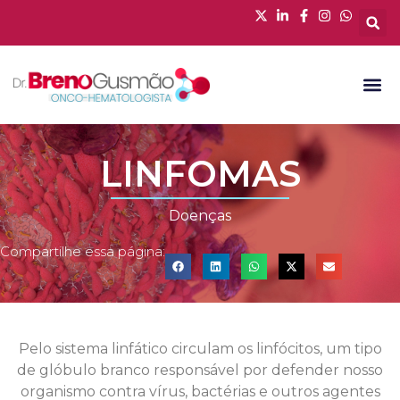
LINFOMAS
Doenças
Compartilhe essa página:
Pelo sistema linfático circulam os linfócitos, um tipo
de glóbulo branco responsável por defender nosso
organismo contra vírus, bactérias e outros agentes