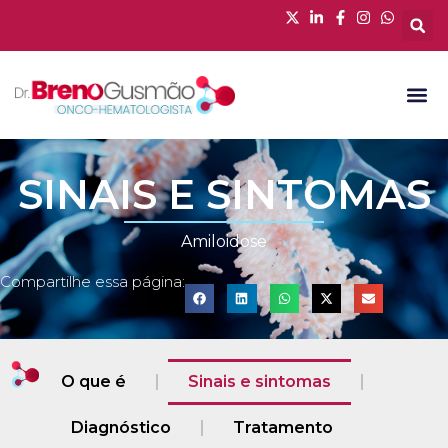
SINAIS E SINTOMAS
Amiloidose
Compartilhe essa página:
O que é
Sinais e sintomas
Diagnóstico
Tratamento